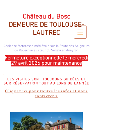
CHATEAU DU BOSC DEMEURE DE TOULOUSE LAUTREC
Château du Bosc
DEMEURE DE TOULOUSE-
LAUTREC
Ancienne forteresse médiévale sur la Route des Seigneurs
du Rouergue
au cœur du Ségala en Aveyron
Fermeture exceptionnelle le mercredi
29 avril 2026 pour maintenance
LES VISITES SONT TOUJOURS GUIDÉES ET
SUR
R
É
SERVATION
TOUT AU LONG DE L'ANNÉE
Cliquez ici pour toutes les infos et nous
contacter >