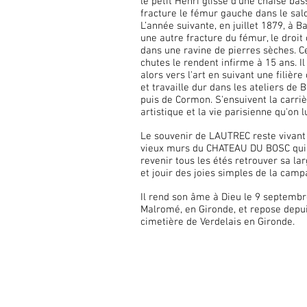
le petit Henri glisse d’une chaise bas
fracture le fémur gauche dans le sal
L’année suivante, en juillet 1879, à B
une autre fracture du fémur, le droit c
dans une ravine de pierres sèches. C
chutes le rendent infirme à 15 ans. Il
alors vers l'art en suivant une filière
et travaille dur dans les ateliers de 
puis de Cormon. S'ensuivent la carri
artistique et la vie parisienne qu'on l
Le souvenir de LAUTREC reste vivant
vieux murs du CHATEAU DU BOSC qui 
revenir tous les étés retrouver sa la
et jouir des joies simples de la camp
Il rend son âme à Dieu le 9 septemb
Malromé, en Gironde, et repose depui
cimetière de Verdelais en Gironde.