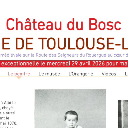
CHATEAU DU BOSC DEMEURE DE TOULOUSE LAUTREC
Château du Bosc
E DE TOULOUSE-
 médiévale sur la Route des Seigneurs du Rouergue
au cœur d
exceptionnelle le mercredi 29 avril 2026 pour m
Le peintre
Le musée
L'Orangerie
Vidéos
L
 Albi le
, choyé
is aussi
ent le
 mai 1878,