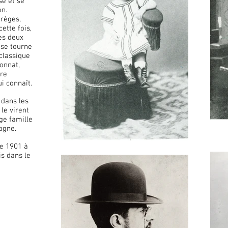
se et se
on.
arèges,
ette fois,
es deux
 se tourne
 classique
Bonnat,
ère
ui connaît.
 dans les
le virent
rge famille
agne.
re 1901 à
s dans le