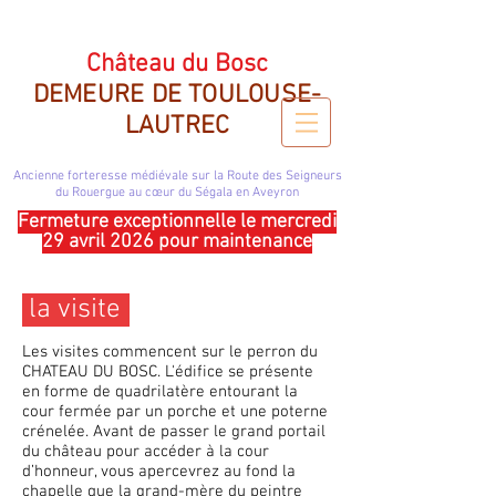
CHATEAU DU BOSC DEMEURE DE TOULOUSE LAUTREC
Château du Bosc
DEMEURE DE TOULOUSE-
LAUTREC
Ancienne forteresse médiévale sur la Route des Seigneurs
du Rouergue
au cœur du Ségala en Aveyron
Fermeture exceptionnelle le mercredi
29 avril 2026 pour maintenance
la visit
e
Les visites commencent sur le perron du
CHATEAU DU BOSC. L'édifice se présente
en forme de quadrilatère entourant la
cour fermée par un porche et une poterne
crénelée.
Avant de passer le grand portail
du château pour accéder à la cour
d’honneur, vous apercevrez au fond la
chapelle que la grand-mère du peintre