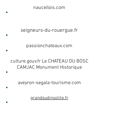
naucellois.com
LA ROUTE DES SEIGNEURS
DU ROUERGUE
seigneurs-du-rouergue.fr
LA PASSION DES CHÂTEAUX
passionchateaux.com
MINISTÈRE DE LA CULTURE
culture.gouv.fr Le CHATEAU DU BOSC
CAMJAC Monument Historique
LE SEGALA
aveyron-segala-tourisme.com
GRAND SUD INSOLITE
grandsudinsolite.fr
HÔTEL DU LION D'OR
hotel-lion-or.com
Château du Bosc