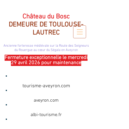
CHATEAU DU BOSC DEMEURE DE TOULOUSE LAUTREC
Château du Bosc
DEMEURE DE TOULOUSE-
LAUTREC
Ancienne forteresse médiévale sur la Route des Seigneurs
du Rouergue
au cœur du Ségala en Aveyron
Fermeture exceptionnelle le mercredi
29 avril 2026 pour maintenance
OFFICE DU TOURISME
tourisme-aveyron.com
AVEYRON.COM
aveyron.com
OFFICE DU TOURISME D'ALBI
albi-tourisme.fr
COMMUNAUTÉ DE COMMUNES
DU NAUCELLOIS