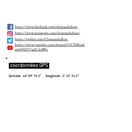
Nous
suivre
https://www.facebook.com/chateaudubosc
https://www.instagram.com/chateaudubosc/
https://twitter.com/ChateauduBosc
https://www.youtube.com/channel/UCNMmk
szh0i9ZD74aX-2rAWg
coordonnées GPS
latitude 44° 09' 51.3" longitude 2° 22' 52.2"